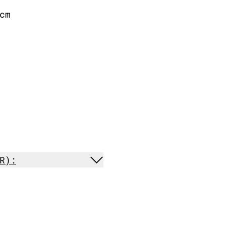
cm
R):