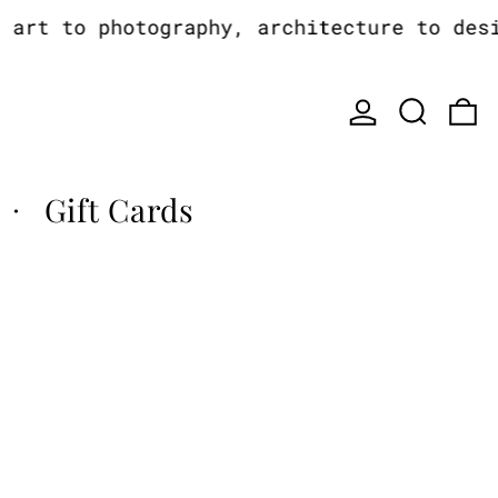
rt to photography, architecture to design
Log in
Search
0
Gift Cards
·