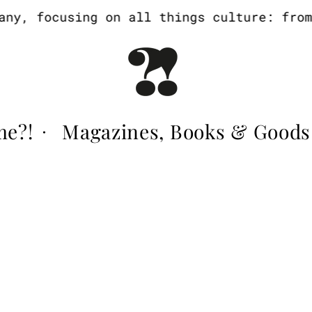
y, focusing on all things culture: from a
me?!
Magazines, Books & Goods
·